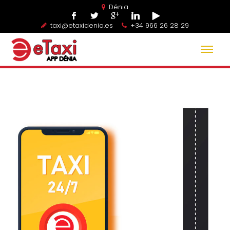
Dénia
taxi@etaxidenia.es
+34 966 26 28 29