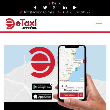
Dénia
taxi@etaxidenia.es
+34 966 26 28 29