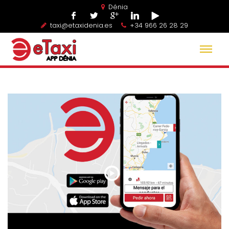
Dénia
taxi@etaxidenia.es
+34 966 26 28 29