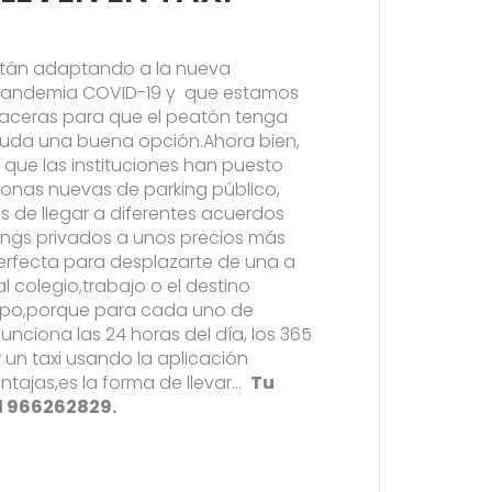
tán adaptando a la nueva
 pandemia COVID-19 y que estamos
 aceras para que el peatón tenga
 duda una buena opción.Ahora bien,
o que las instituciones han puesto
zonas nuevas de parking público,
 de llegar a diferentes acuerdos
kings privados a unos precios más
erfecta para desplazarte de una a
l colegio,trabajo o el destino
empo,porque para cada uno de
funciona las 24 horas del día, los 365
un taxi usando la aplicación
entajas,es la forma de llevar…
Tu
al 966262829.