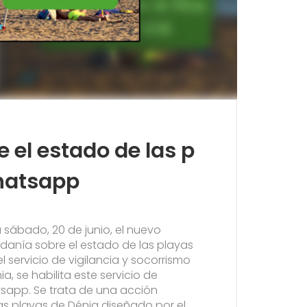
e el estado de las p
hatsapp
sábado, 20 de junio, el nuevo
adanía sobre el estado de las playas
l servicio de vigilancia y socorrismo
, se habilita este servicio de
sapp. Se trata de una acción
las playas de Dénia diseñado por el