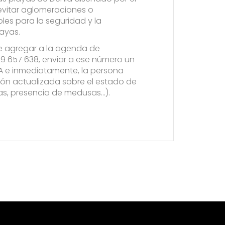
evitar aglomeraciones o
les para la seguridad y la
ayas.
ue agregar a la agenda de
89 657 638, enviar a ese número un
 e inmediatamente, la persona
ión actualizada sobre el estado de
jas, presencia de medusas…).