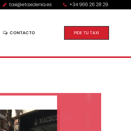
taxi@etaxidenia.es
+34 966 26 28 29
CONTACTO
PIDE TU TAXI