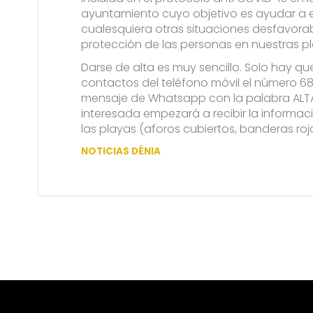
ayuntamiento cuyo objetivo es ayudar a 
cualesquiera otras situaciones desfavorab
protección de las personas en nuestras pl
Darse de alta es muy sencillo. Solo hay q
contactos del teléfono móvil el número 6
mensaje de Whatsapp con la palabra ALTA
interesada empezará a recibir la informac
las playas (aforos cubiertos, banderas ro
NOTICIAS DÉNIA